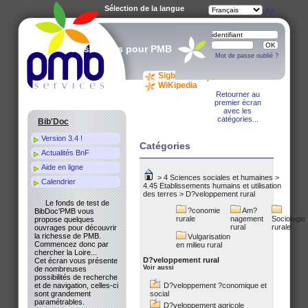
Sélection de la langue
A-
A
A+
Des services pour PMB
Mot de passe oublié ?
Sigb.Net
WiKi PMB
WiKipedia
Retourner au
premier écran
avec les
catégories...
Bib'Doc
Version 3.4 !
Catégories
Actualités BnF
Aide en ligne
>
4 Sciences sociales et humaines
>
Calendrier
4.45 Etablissements humains et utilisation
des terres
>
D?veloppement rural
Le fonds de test de
?conomie
Am?
BibDoc'PMB vous
rurale
nagement
Sociologie
propose quelques
rural
rurale
ouvrages pour découvrir
la richesse de PMB.
Vulgarisation
Commencez donc par
en milieu rural
chercher la Loire...
D?veloppement rural
Cet écran vous présente
Voir aussi
de nombreuses
possibilités de recherche
et de navigation, celles-ci
D?veloppement ?conomique et
sont grandement
social
paramétrables.
D?veloppement agricole