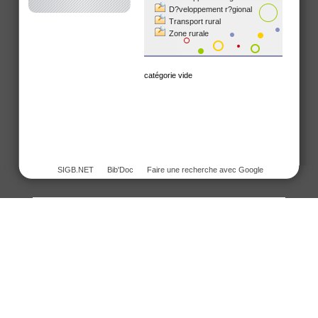
D?veloppement r?gional
Transport rural
Zone rurale
catégorie vide
SIGB.NET
Bib'Doc
Faire une recherche avec Google