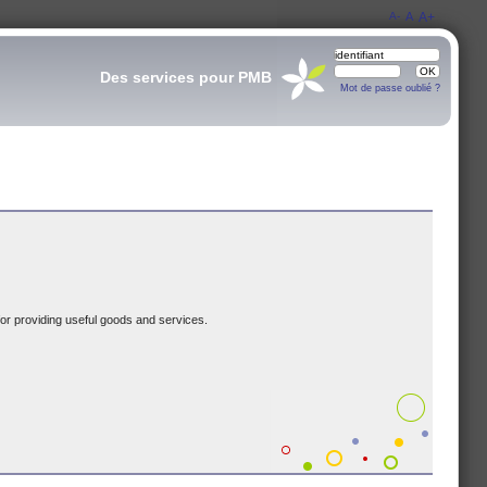
A-
A
A+
Des services pour PMB
Mot de passe oublié ?
or providing useful goods and services.