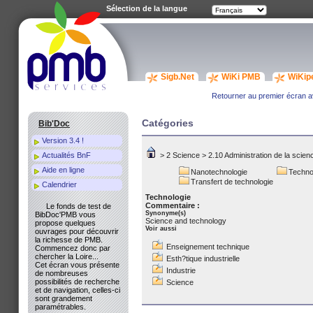
Sélection de la langue
Sigb.Net
WiKi PMB
WiKip
Retourner au premier écran av
Catégories
Bib'Doc
Version 3.4 !
Actualités BnF
>
2 Science
>
2.10 Administration de la scien
Aide en ligne
Nanotechnologie
Technol
Transfert de technologie
Calendrier
Technologie
Commentaire :
Le fonds de test de
Synonyme(s)
BibDoc'PMB vous
Science and technology
propose quelques
Voir aussi
ouvrages pour découvrir
la richesse de PMB.
Enseignement technique
Commencez donc par
chercher la Loire...
Esth?tique industrielle
Cet écran vous présente
Industrie
de nombreuses
possibilités de recherche
Science
et de navigation, celles-ci
sont grandement
paramétrables.