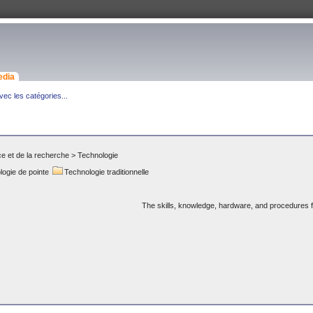
edia
ec les catégories...
ce et de la recherche
>
Technologie
ogie de pointe
Technologie traditionnelle
The skills, knowledge, hardware, and procedures f