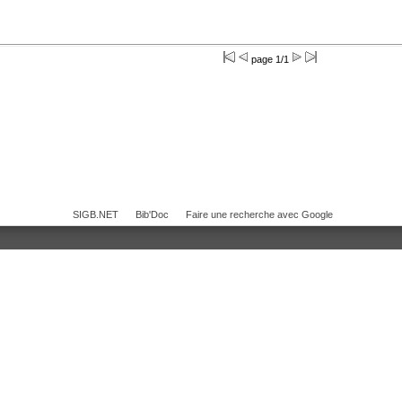
page 1/1
SIGB.NET
Bib'Doc
Faire une recherche avec Google