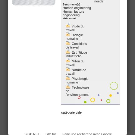
needs.
Synonyme(s)
Human engineering
Human factors
engineering
Voir aussi
?tude du
travail
Biologie
humaine
Conditions
de travail
Esth?tique
industrielle
Milieu du
travail
Norme de
travail
Physiologie
humaine
Technologie
de
l'environnement
catégorie vide
SIGB.NET
Bib'Doc
Faire une recherche avec Google