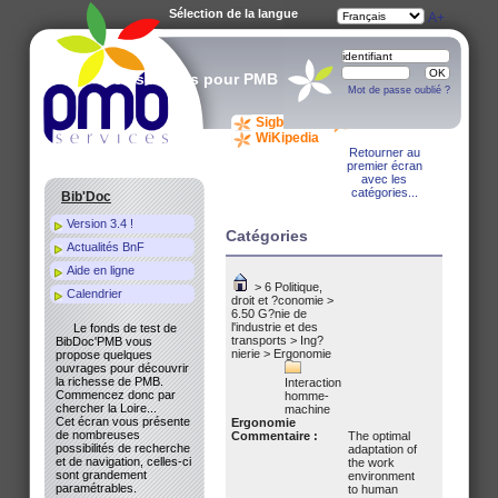
Sélection de la langue
A-
A
A+
Des services pour PMB
Mot de passe oublié ?
Sigb.Net
WiKi PMB
WiKipedia
Retourner au
premier écran
avec les
catégories...
Bib'Doc
Version 3.4 !
Catégories
Actualités BnF
Aide en ligne
>
6 Politique,
Calendrier
droit et ?conomie
>
6.50 G?nie de
l'industrie et des
Le fonds de test de
transports
>
Ing?
BibDoc'PMB vous
nierie
>
Ergonomie
propose quelques
ouvrages pour découvrir
la richesse de PMB.
Interaction
Commencez donc par
homme-
chercher la Loire...
machine
Cet écran vous présente
Ergonomie
de nombreuses
Commentaire :
The optimal
possibilités de recherche
adaptation of
et de navigation, celles-ci
the work
sont grandement
environment
paramétrables.
to human