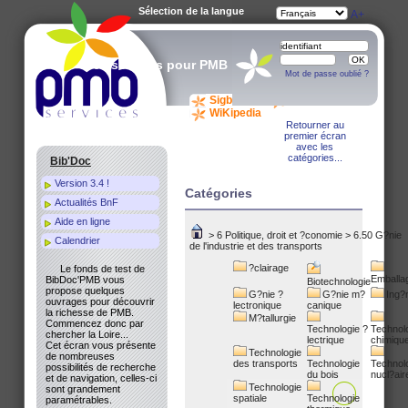
Sélection de la langue
A-
A
A+
Des services pour PMB
Mot de passe oublié ?
Sigb.Net
WiKi PMB
WiKipedia
Retourner au
premier écran
avec les
catégories...
Bib'Doc
Version 3.4 !
Catégories
Actualités BnF
Aide en ligne
>
6 Politique, droit et ?conomie
>
6.50 G?nie
Calendrier
de l'industrie et des transports
?clairage
Le fonds de test de
Emballa
BibDoc'PMB vous
Biotechnologie
propose quelques
G?nie ?
G?nie m?
Ing?n
ouvrages pour découvrir
lectronique
canique
la richesse de PMB.
M?tallurgie
Commencez donc par
Technologie ?
Technol
chercher la Loire...
lectrique
chimiqu
Cet écran vous présente
Technologie
de nombreuses
des transports
Technologie
Technol
possibilités de recherche
du bois
nucl?air
et de navigation, celles-ci
Technologie
sont grandement
spatiale
Technologie
paramétrables.