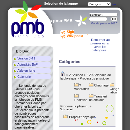
Sélection de la langue
A-
A
A+
Des services pour PMB
Mot de passe oublié ?
Sigb.Net
WiKi PMB
WiKipedia
Retourner au
premier écran
avec les
catégories...
Bib'Doc
Version 3.4 !
Catégories
Actualités BnF
Aide en ligne
>
2 Science
>
2.20 Sciences de
Calendrier
la physique
>
Processus physique
?
Chauffage
Le fonds de test de
vaporation
Cong?
BibDoc'PMB vous
lation
propose quelques
ouvrages pour découvrir
Transfert
la richesse de PMB.
Radiation
de chaleur
Commencez donc par
Processus physique
chercher la Loire...
Voir aussi
Cet écran vous présente
de nombreuses
possibilités de recherche
Propri?t? physique
et de navigation, celles-ci
sont grandement
paramétrables.