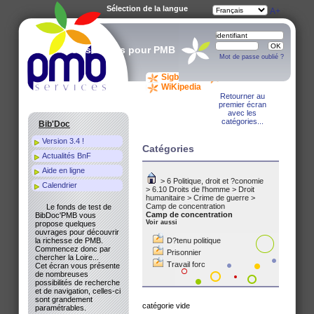
Sélection de la langue
A-
A
A+
Des services pour PMB
Mot de passe oublié ?
Sigb.Net
WiKi PMB
WiKipedia
Retourner au
premier écran
avec les
catégories...
Bib'Doc
Version 3.4 !
Catégories
Actualités BnF
Aide en ligne
>
6 Politique, droit et ?conomie
Calendrier
>
6.10 Droits de l'homme
>
Droit
humanitaire
>
Crime de guerre
>
Camp de concentration
Le fonds de test de
Camp de concentration
BibDoc'PMB vous
Voir aussi
propose quelques
ouvrages pour découvrir
la richesse de PMB.
D?tenu politique
Commencez donc par
Prisonnier
chercher la Loire...
Travail forc
Cet écran vous présente
de nombreuses
possibilités de recherche
et de navigation, celles-ci
sont grandement
catégorie vide
paramétrables.