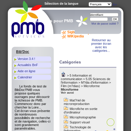
Sélection de la langue
A-
A
A+
Des services pour PMB
Mot de passe oublié ?
Sigb.Net
WiKi PMB
WiKipedia
Retourner au
premier écran
avec les
catégories...
Bib'Doc
Version 3.4 !
Catégories
Actualités BnF
Aide en ligne
>
5 Information et
Calendrier
communication
>
5.05 Sciences de
l'information
>
M?dia d'information
>
Film (m?dias)
>
Microforme
Le fonds de test de
Microforme
BibDoc'PMB vous
Voir aussi
propose quelques
ouvrages pour découvrir
la richesse de PMB.
Mat?riel de
Commencez donc par
microreproduction
chercher la Loire...
Microfiche en sortie
Cet écran vous présente
d'ordinateur
de nombreuses
Microphotographie
possibilités de recherche
et de navigation, celles-ci
Support visuel
sont grandement
Technologie de
paramétrables.
l'information