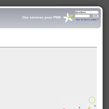
A-
A
A+
Des services pour PMB
Mot de passe oublié ?