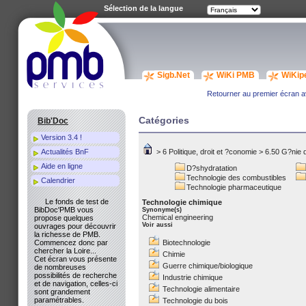
Sélection de la langue
Sigb.Net
WiKi PMB
WiKip
Retourner au premier écran av
Catégories
Bib'Doc
Version 3.4 !
Actualités BnF
>
6 Politique, droit et ?conomie
>
6.50 G?nie d
Aide en ligne
D?shydratation
Technologie des combustibles
Calendrier
Technologie pharmaceutique
Le fonds de test de
Technologie chimique
BibDoc'PMB vous
Synonyme(s)
Chemical engineering
propose quelques
Voir aussi
ouvrages pour découvrir
la richesse de PMB.
Commencez donc par
Biotechnologie
chercher la Loire...
Chimie
Cet écran vous présente
Guerre chimique/biologique
de nombreuses
possibilités de recherche
Industrie chimique
et de navigation, celles-ci
Technologie alimentaire
sont grandement
paramétrables.
Technologie du bois