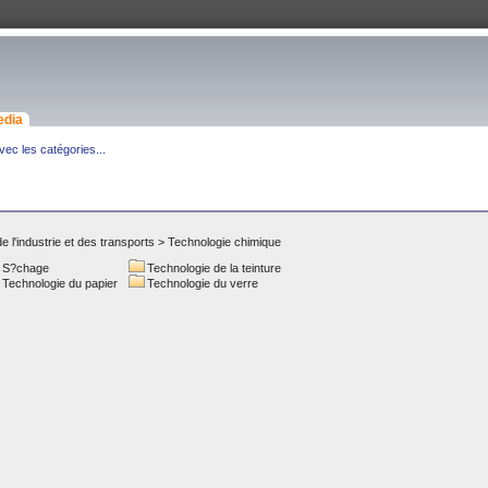
edia
ec les catégories...
e l'industrie et des transports
>
Technologie chimique
S?chage
Technologie de la teinture
Technologie du papier
Technologie du verre