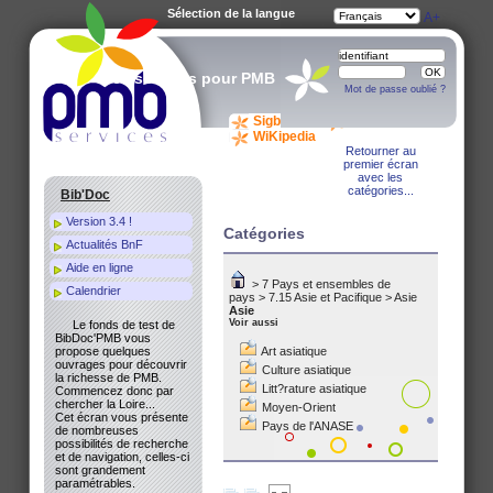
Sélection de la langue
A-
A
A+
Des services pour PMB
Mot de passe oublié ?
Sigb.Net
WiKi PMB
WiKipedia
Retourner au
premier écran
avec les
catégories...
Bib'Doc
Version 3.4 !
Catégories
Actualités BnF
Aide en ligne
>
7 Pays et ensembles de
Calendrier
pays
>
7.15 Asie et Pacifique
>
Asie
Asie
Voir aussi
Le fonds de test de
BibDoc'PMB vous
propose quelques
Art asiatique
ouvrages pour découvrir
Culture asiatique
la richesse de PMB.
Litt?rature asiatique
Commencez donc par
chercher la Loire...
Moyen-Orient
Cet écran vous présente
Pays de l'ANASE
de nombreuses
possibilités de recherche
et de navigation, celles-ci
sont grandement
paramétrables.