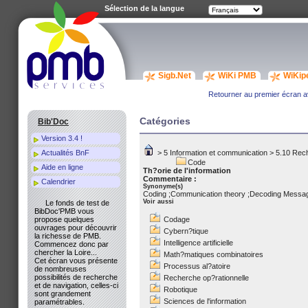
Sélection de la langue
Sigb.Net
WiKi PMB
WiKip
Retourner au premier écran av
Catégories
Bib'Doc
Version 3.4 !
Actualités BnF
>
5 Information et communication
>
5.10 Rech
Code
Aide en ligne
Th?orie de l'information
Commentaire :
Calendrier
Synonyme(s)
Coding ;Communication theory ;Decoding Messa
Voir aussi
Le fonds de test de
BibDoc'PMB vous
propose quelques
Codage
ouvrages pour découvrir
Cybern?tique
la richesse de PMB.
Intelligence artificielle
Commencez donc par
chercher la Loire...
Math?matiques combinatoires
Cet écran vous présente
Processus al?atoire
de nombreuses
possibilités de recherche
Recherche op?rationnelle
et de navigation, celles-ci
Robotique
sont grandement
Sciences de l'information
paramétrables.