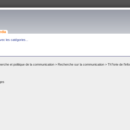
edia
ec les catégories...
erche et politique de la communication
>
Recherche sur la communication
>
Th?orie de l'inf
ges