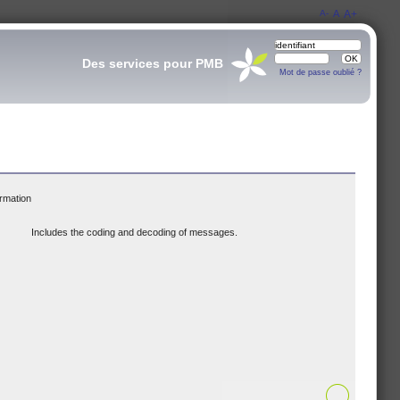
A-
A
A+
Des services pour PMB
Mot de passe oublié ?
ormation
Includes the coding and decoding of messages.